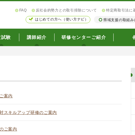
FAQ
反社会的勢力との取引排除について
特定商取引法に
はじめての方へ（使い方ナビ）
県域支援の取組み
定試験
講師紹介
研修センターご紹介
ご案内
対スキルアップ研修のご案内
のご案内