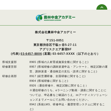
株式会社農林中金アカデミー
〒151-0051
東京都渋谷区千駄ヶ谷5-27-11
アグリスクエア新宿9F
(代表)
03-6457-8806
(直通) 03-6457-XXXX（以下のとおり）
県域支援部
8965 (県域の人材育成施策全般に関すること)
研修運営部
8957 (県域研修の講師派遣申込・アンケート、検定試験の運
営、講師派遣・通信検定の支払・請求に関すること)
研修企画部
8917 (経営層研修、全国研修に関すること)
8904 (県域研修に関すること)
8926（通信研修※、検定試験に関すること）
※通信研修のうち、eラーニング動画・講座に関することに
ついては、申込書をご確認のうえ、㈱アーティスソリューシ
ョンズまでメールにてお問い合わせください。
8942 (系統LMS、研修申込・履歴管理システムに関するこ
と)