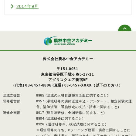
2014年9月
株式会社農林中金アカデミー
〒151-0051
東京都渋谷区千駄ヶ谷5-27-11
アグリスクエア新宿9F
(代表)
03-6457-8806
(直通) 03-6457-XXXX（以下のとおり）
県域支援部
8965 (県域の人材育成施策全般に関すること)
研修運営部
8957 (県域研修の講師派遣申込・アンケート、検定試験の運
営、講師派遣・通信検定の支払・請求に関すること)
研修企画部
8917 (経営層研修、全国研修に関すること)
8904 (県域研修に関すること)
8926（通信研修※、検定試験に関すること）
※通信研修のうち、eラーニング動画・講座に関することに
ついては、申込書をご確認のうえ、㈱アーティスソリューシ