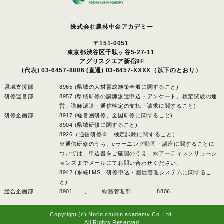
株式会社農林中金アカデミー
〒151-0051
東京都渋谷区千駄ヶ谷5-27-11
アグリスクエア新宿9F
(代表)
03-6457-8806
(直通) 03-6457-XXXX（以下のとおり）
県域支援部
8965 (県域の人材育成施策全般に関すること)
研修運営部
8957 (県域研修の講師派遣申込・アンケート、検定試験の運
営、講師派遣・通信検定の支払・請求に関すること)
研修企画部
8917 (経営層研修、全国研修に関すること)
8904 (県域研修に関すること)
8926（通信研修※、検定試験に関すること）
※通信研修のうち、eラーニング動画・講座に関することに
ついては、申込書をご確認のうえ、㈱アーティスソリューシ
ョンズまでメールにてお問い合わせください。
8942 (系統LMS、研修申込・履歴管理システムに関するこ
と)
総合企画部
8901 、
総務管理部
8806
Copyright (c) Norin chukin academy Co.,Ltd.
All Rights Reserved