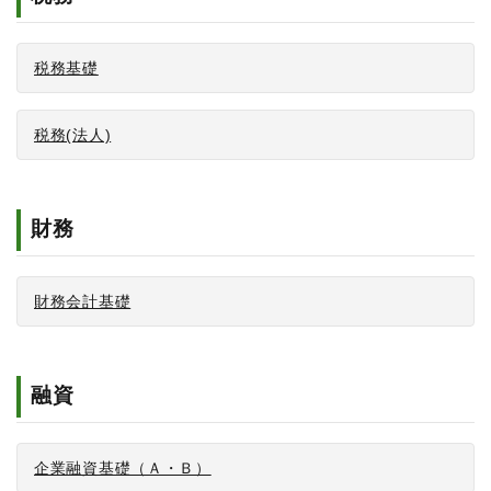
税務基礎
税務(法人)
財務
財務会計基礎
融資
企業融資基礎（Ａ・Ｂ）