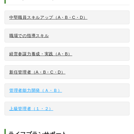
中堅職員スキルアップ（A・B・C・D）
職場での指導スキル
経営参謀力養成・実践（A・B）
新任管理者（A・B・C・D）
管理者能力開発（Ａ・Ｂ）
上級管理者（１・２）