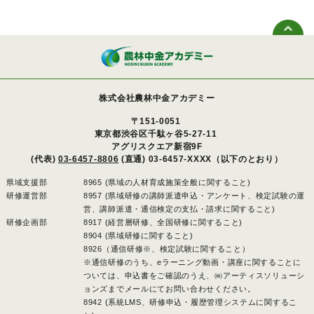
株式会社農林中金アカデミー
〒151-0051
東京都渋谷区千駄ヶ谷5-27-11
アグリスクエア新宿9F
(代表)
03-6457-8806
(直通) 03-6457-XXXX（以下のとおり）
県域支援部
8965 (県域の人材育成施策全般に関すること)
研修運営部
8957 (県域研修の講師派遣申込・アンケート、検定試験の運
営、講師派遣・通信検定の支払・請求に関すること)
研修企画部
8917 (経営層研修、全国研修に関すること)
8904 (県域研修に関すること)
8926（通信研修※、検定試験に関すること）
※通信研修のうち、eラーニング動画・講座に関することに
ついては、申込書をご確認のうえ、㈱アーティスソリューシ
ョンズまでメールにてお問い合わせください。
8942 (系統LMS、研修申込・履歴管理システムに関するこ