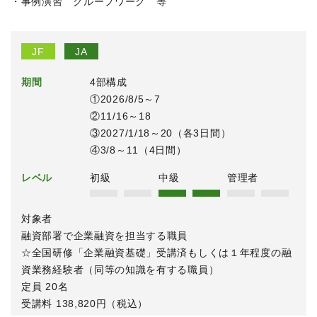
・事例演習 グループワーク 等
JF
JA
期間
4部構成
①2026/8/5～7
②11/16～18
③2027/1/18～20（各3日間）
④3/8～11（4日間）
レベル
初級
中級
管理者
対象者
融資部署で企業融資を担当する職員
☆全国研修「企業融資基礎」受講済もしくは１年程度の融
資業務経験者（同等の知識を有する職員）
定員 20名
受講料 138,820円（税込）