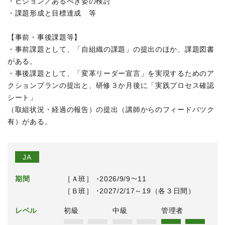
・ビジョン／あるべき姿の検討
・課題形成と目標達成 等
【事前・事後課題等】
・事前課題として、「自組織の課題」の提出のほか、課題図書
がある。
・事後課題として、「変革リーダー宣言」を実現するためのア
クションプランの提出と、研修３か月後に「実践プロセス確認
シート」
（取組状況・経過の報告）の提出（講師からのフィードバツク
有）がある。
JA
期間
［Ａ班］ ･2026/9/9～11
［Ｂ班］ ･2027/2/17～19（各３日間）
レベル
初級
中級
管理者