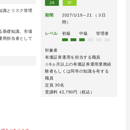
JA
JF
知識とリスク管理
期間
2027/1/19～21 （３日
間）
る基礎知識、市場
レベル
初級
中級
管理者
運用担当者として
対象者
有価証券運用を担当する職員
☆6ヵ月以上の有価証券運用業務経
験者もしくは同等の知識を有する
職員
定員 30名
受講料 42,790円（税込）