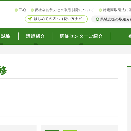
FAQ
反社会的勢力との取引排除について
特定商取引法に
はじめての方へ（使い方ナビ）
県域支援の取組み
定試験
講師紹介
研修センターご紹介
修