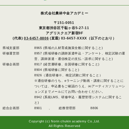
株式会社農林中金アカデミー
〒151-0051
東京都渋谷区千駄ヶ谷5-27-11
アグリスクエア新宿9F
(代表)
03-6457-8806
(直通) 03-6457-XXXX（以下のとおり）
県域支援部
8965 (県域の人材育成施策全般に関すること)
研修運営部
8957 (県域研修の講師派遣申込・アンケート、検定試験の運
営、講師派遣・通信検定の支払・請求に関すること)
研修企画部
8917 (経営層研修、全国研修に関すること)
8904 (県域研修に関すること)
8926（通信研修※、検定試験に関すること）
※通信研修のうち、eラーニング動画・講座に関することに
ついては、申込書をご確認のうえ、㈱アーティスソリューシ
ョンズまでメールにてお問い合わせください。
8942 (系統LMS、研修申込・履歴管理システムに関するこ
と)
総合企画部
8901 、
総務管理部
8806
Copyright (c) Norin chukin academy Co.,Ltd.
All Rights Reserved