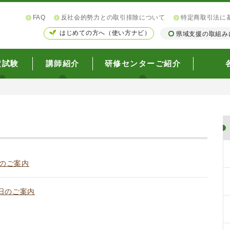
FAQ
反社会的勢力との取引排除について
特定商取引法に
はじめての方へ（使い方ナビ）
県域支援の取組み
定試験
講師紹介
研修センターご紹介
のご案内
談日のご案内