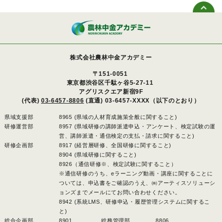
株式会社農林中金アカデミー
〒151-0051
東京都渋谷区千駄ヶ谷5-27-11
アグリスクエア新宿9F
(代表)
03-6457-8806
(直通) 03-6457-XXXX（以下のとおり）
県域支援部
8965 (県域の人材育成施策全般に関すること)
研修運営部
8957 (県域研修の講師派遣申込・アンケート、検定試験の運
営、講師派遣・通信検定の支払・請求に関すること)
研修企画部
8917 (経営層研修、全国研修に関すること)
8904 (県域研修に関すること)
8926（通信研修※、検定試験に関すること）
※通信研修のうち、eラーニング動画・講座に関することに
ついては、申込書をご確認のうえ、㈱アーティスソリューシ
ョンズまでメールにてお問い合わせください。
8942 (系統LMS、研修申込・履歴管理システムに関するこ
と)
総合企画部
8901 、
総務管理部
8806