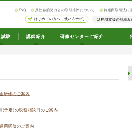
FAQ
反社会的勢力との取引排除について
特定商取引法に
はじめての方へ（使い方ナビ）
県域支援の取組み
定試験
講師紹介
研修センターご紹介
金研修のご案内
1月(予定)の税務相談日のご案内
運用研修のご案内