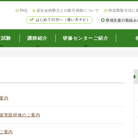
FAQ
反社会的勢力との取引排除について
特定商取引法に
はじめての方へ（使い方ナビ）
県域支援の取組み
定試験
講師紹介
研修センターご紹介
案内
築実践研修のご案内
ご案内