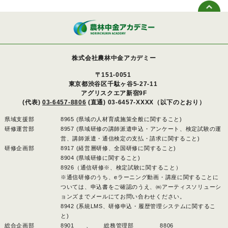
株式会社農林中金アカデミー
〒151-0051
東京都渋谷区千駄ヶ谷5-27-11
アグリスクエア新宿9F
(代表)
03-6457-8806
(直通) 03-6457-XXXX（以下のとおり）
県域支援部
8965 (県域の人材育成施策全般に関すること)
研修運営部
8957 (県域研修の講師派遣申込・アンケート、検定試験の運
営、講師派遣・通信検定の支払・請求に関すること)
研修企画部
8917 (経営層研修、全国研修に関すること)
8904 (県域研修に関すること)
8926（通信研修※、検定試験に関すること）
※通信研修のうち、eラーニング動画・講座に関することに
ついては、申込書をご確認のうえ、㈱アーティスソリューシ
ョンズまでメールにてお問い合わせください。
8942 (系統LMS、研修申込・履歴管理システムに関するこ
と)
総合企画部
8901 、
総務管理部
8806