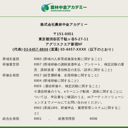
株式会社農林中金アカデミー
〒151-0051
東京都渋谷区千駄ヶ谷5-27-11
アグリスクエア新宿9F
(代表)
03-6457-8806
(直通) 03-6457-XXXX（以下のとおり）
県域支援部
8965 (県域の人材育成施策全般に関すること)
研修運営部
8957 (県域研修の講師派遣申込・アンケート、検定試験の運
営、講師派遣・通信検定の支払・請求に関すること)
研修企画部
8917 (経営層研修、全国研修に関すること)
8904 (県域研修に関すること)
8926（通信研修※、検定試験に関すること）
※通信研修のうち、eラーニング動画・講座に関することに
ついては、申込書をご確認のうえ、㈱アーティスソリューシ
ョンズまでメールにてお問い合わせください。
8942 (系統LMS、研修申込・履歴管理システムに関するこ
と)
総合企画部
8901 、
総務管理部
8806