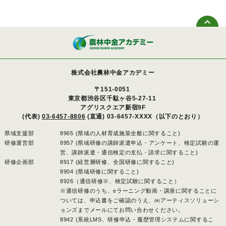
株式会社農林中金アカデミー
〒151-0051
東京都渋谷区千駄ヶ谷5-27-11
アグリスクエア新宿9F
(代表)
03-6457-8806
(直通) 03-6457-XXXX（以下のとおり）
県域支援部
8965 (県域の人材育成施策全般に関すること)
研修運営部
8957 (県域研修の講師派遣申込・アンケート、検定試験の運
営、講師派遣・通信検定の支払・請求に関すること)
研修企画部
8917 (経営層研修、全国研修に関すること)
8904 (県域研修に関すること)
8926（通信研修※、検定試験に関すること）
※通信研修のうち、eラーニング動画・講座に関することに
ついては、申込書をご確認のうえ、㈱アーティスソリューシ
ョンズまでメールにてお問い合わせください。
8942 (系統LMS、研修申込・履歴管理システムに関するこ