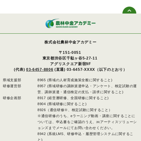
株式会社農林中金アカデミー
〒151-0051
東京都渋谷区千駄ヶ谷5-27-11
アグリスクエア新宿9F
(代表)
03-6457-8806
(直通) 03-6457-XXXX（以下のとおり）
県域支援部
8965 (県域の人材育成施策全般に関すること)
研修運営部
8957 (県域研修の講師派遣申込・アンケート、検定試験の運
営、講師派遣・通信検定の支払・請求に関すること)
研修企画部
8917 (経営層研修、全国研修に関すること)
8904 (県域研修に関すること)
8926（通信研修※、検定試験に関すること）
※通信研修のうち、eラーニング動画・講座に関することに
ついては、申込書をご確認のうえ、㈱アーティスソリューシ
ョンズまでメールにてお問い合わせください。
8942 (系統LMS、研修申込・履歴管理システムに関するこ
と)