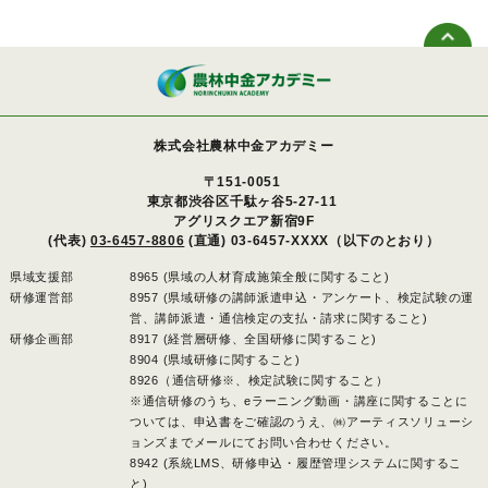
株式会社農林中金アカデミー
〒151-0051
東京都渋谷区千駄ヶ谷5-27-11
アグリスクエア新宿9F
(代表)
03-6457-8806
(直通) 03-6457-XXXX（以下のとおり）
県域支援部
8965 (県域の人材育成施策全般に関すること)
研修運営部
8957 (県域研修の講師派遣申込・アンケート、検定試験の運
営、講師派遣・通信検定の支払・請求に関すること)
研修企画部
8917 (経営層研修、全国研修に関すること)
8904 (県域研修に関すること)
8926（通信研修※、検定試験に関すること）
※通信研修のうち、eラーニング動画・講座に関することに
ついては、申込書をご確認のうえ、㈱アーティスソリューシ
ョンズまでメールにてお問い合わせください。
8942 (系統LMS、研修申込・履歴管理システムに関するこ
と)