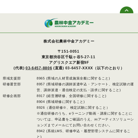
株式会社農林中金アカデミー
〒151-0051
東京都渋谷区千駄ヶ谷5-27-11
アグリスクエア新宿9F
(代表)
03-6457-8806
(直通) 03-6457-XXXX（以下のとおり）
県域支援部
8965 (県域の人材育成施策全般に関すること)
研修運営部
8957 (県域研修の講師派遣申込・アンケート、検定試験の運
営、講師派遣・通信検定の支払・請求に関すること)
研修企画部
8917 (経営層研修、全国研修に関すること)
8904 (県域研修に関すること)
8926（通信研修※、検定試験に関すること）
※通信研修のうち、eラーニング動画・講座に関することに
ついては、申込書をご確認のうえ、㈱アーティスソリューシ
ョンズまでメールにてお問い合わせください。
8942 (系統LMS、研修申込・履歴管理システムに関するこ
と)