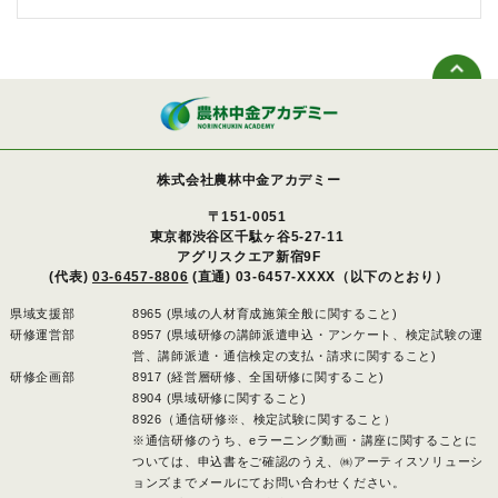
株式会社農林中金アカデミー
〒151-0051
東京都渋谷区千駄ヶ谷5-27-11
アグリスクエア新宿9F
(代表)
03-6457-8806
(直通) 03-6457-XXXX（以下のとおり）
県域支援部
8965 (県域の人材育成施策全般に関すること)
研修運営部
8957 (県域研修の講師派遣申込・アンケート、検定試験の運
営、講師派遣・通信検定の支払・請求に関すること)
研修企画部
8917 (経営層研修、全国研修に関すること)
8904 (県域研修に関すること)
8926（通信研修※、検定試験に関すること）
※通信研修のうち、eラーニング動画・講座に関することに
ついては、申込書をご確認のうえ、㈱アーティスソリューシ
ョンズまでメールにてお問い合わせください。