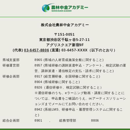
株式会社農林中金アカデミー
〒151-0051
東京都渋谷区千駄ヶ谷5-27-11
アグリスクエア新宿9F
(代表)
03-6457-8806
(直通) 03-6457-XXXX（以下のとおり）
県域支援部
8965 (県域の人材育成施策全般に関すること)
研修運営部
8957 (県域研修の講師派遣申込・アンケート、検定試験の運
営、講師派遣・通信検定の支払・請求に関すること)
研修企画部
8917 (経営層研修、全国研修に関すること)
8904 (県域研修に関すること)
8926（通信研修※、検定試験に関すること）
※通信研修のうち、eラーニング動画・講座に関することに
ついては、申込書をご確認のうえ、㈱アーティスソリューシ
ョンズまでメールにてお問い合わせください。
8942 (系統LMS、研修申込・履歴管理システムに関するこ
と)
総合企画部
8901 、
総務管理部
8806