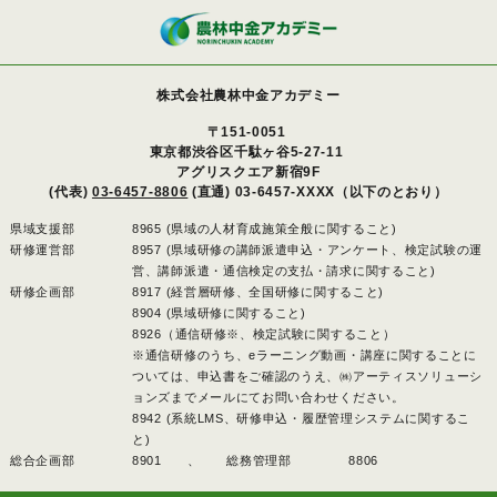
株式会社農林中金アカデミー
〒151-0051
東京都渋谷区千駄ヶ谷5-27-11
アグリスクエア新宿9F
(代表)
03-6457-8806
(直通) 03-6457-XXXX（以下のとおり）
県域支援部
8965 (県域の人材育成施策全般に関すること)
研修運営部
8957 (県域研修の講師派遣申込・アンケート、検定試験の運
営、講師派遣・通信検定の支払・請求に関すること)
研修企画部
8917 (経営層研修、全国研修に関すること)
8904 (県域研修に関すること)
8926（通信研修※、検定試験に関すること）
※通信研修のうち、eラーニング動画・講座に関することに
ついては、申込書をご確認のうえ、㈱アーティスソリューシ
ョンズまでメールにてお問い合わせください。
8942 (系統LMS、研修申込・履歴管理システムに関するこ
と)
総合企画部
8901 、
総務管理部
8806