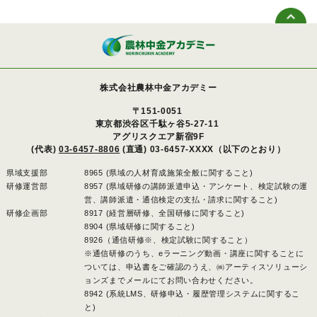
株式会社農林中金アカデミー
〒151-0051
東京都渋谷区千駄ヶ谷5-27-11
アグリスクエア新宿9F
(代表)
03-6457-8806
(直通) 03-6457-XXXX（以下のとおり）
県域支援部
8965 (県域の人材育成施策全般に関すること)
研修運営部
8957 (県域研修の講師派遣申込・アンケート、検定試験の運
営、講師派遣・通信検定の支払・請求に関すること)
研修企画部
8917 (経営層研修、全国研修に関すること)
8904 (県域研修に関すること)
8926（通信研修※、検定試験に関すること）
※通信研修のうち、eラーニング動画・講座に関することに
ついては、申込書をご確認のうえ、㈱アーティスソリューシ
ョンズまでメールにてお問い合わせください。
8942 (系統LMS、研修申込・履歴管理システムに関するこ
と)