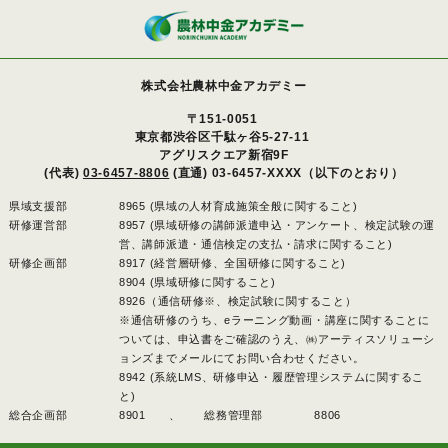
株式会社農林中金アカデミー
〒151-0051
東京都渋谷区千駄ヶ谷5-27-11
アグリスクエア新宿9F
(代表)
03-6457-8806
(直通) 03-6457-XXXX（以下のとおり）
県域支援部
8965 (県域の人材育成施策全般に関すること)
研修運営部
8957 (県域研修の講師派遣申込・アンケート、検定試験の運
営、講師派遣・通信検定の支払・請求に関すること)
研修企画部
8917 (経営層研修、全国研修に関すること)
8904 (県域研修に関すること)
8926（通信研修※、検定試験に関すること）
※通信研修のうち、eラーニング動画・講座に関することに
ついては、申込書をご確認のうえ、㈱アーティスソリューシ
ョンズまでメールにてお問い合わせください。
8942 (系統LMS、研修申込・履歴管理システムに関するこ
と)
総合企画部
8901 、
総務管理部
8806