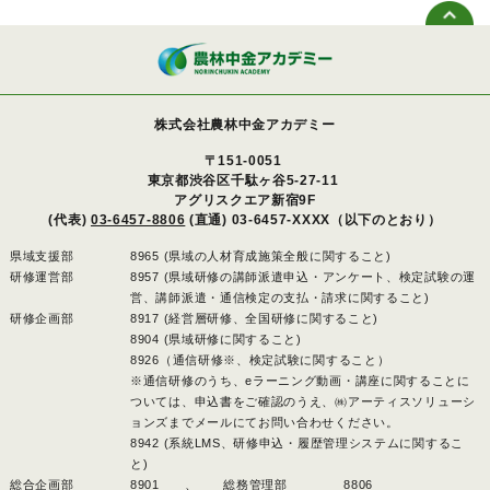
株式会社農林中金アカデミー
〒151-0051
東京都渋谷区千駄ヶ谷5-27-11
アグリスクエア新宿9F
(代表)
03-6457-8806
(直通) 03-6457-XXXX（以下のとおり）
県域支援部
8965 (県域の人材育成施策全般に関すること)
研修運営部
8957 (県域研修の講師派遣申込・アンケート、検定試験の運
営、講師派遣・通信検定の支払・請求に関すること)
研修企画部
8917 (経営層研修、全国研修に関すること)
8904 (県域研修に関すること)
8926（通信研修※、検定試験に関すること）
※通信研修のうち、eラーニング動画・講座に関することに
ついては、申込書をご確認のうえ、㈱アーティスソリューシ
ョンズまでメールにてお問い合わせください。
8942 (系統LMS、研修申込・履歴管理システムに関するこ
と)
総合企画部
8901 、
総務管理部
8806