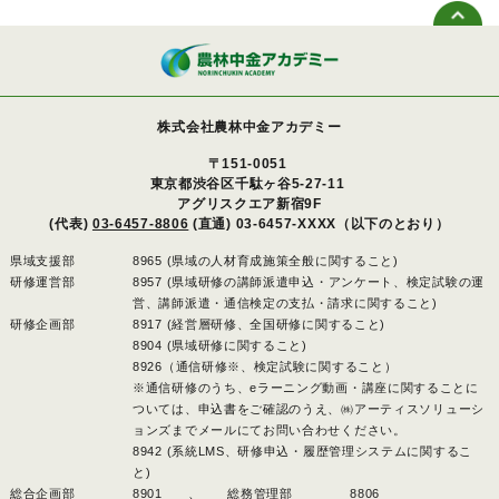
株式会社農林中金アカデミー
〒151-0051
東京都渋谷区千駄ヶ谷5-27-11
アグリスクエア新宿9F
(代表)
03-6457-8806
(直通) 03-6457-XXXX（以下のとおり）
県域支援部
8965 (県域の人材育成施策全般に関すること)
研修運営部
8957 (県域研修の講師派遣申込・アンケート、検定試験の運
営、講師派遣・通信検定の支払・請求に関すること)
研修企画部
8917 (経営層研修、全国研修に関すること)
8904 (県域研修に関すること)
8926（通信研修※、検定試験に関すること）
※通信研修のうち、eラーニング動画・講座に関することに
ついては、申込書をご確認のうえ、㈱アーティスソリューシ
ョンズまでメールにてお問い合わせください。
8942 (系統LMS、研修申込・履歴管理システムに関するこ
と)
総合企画部
8901 、
総務管理部
8806