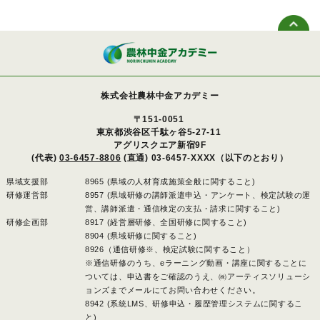
株式会社農林中金アカデミー
〒151-0051
東京都渋谷区千駄ヶ谷5-27-11
アグリスクエア新宿9F
(代表)
03-6457-8806
(直通) 03-6457-XXXX（以下のとおり）
県域支援部
8965 (県域の人材育成施策全般に関すること)
研修運営部
8957 (県域研修の講師派遣申込・アンケート、検定試験の運
営、講師派遣・通信検定の支払・請求に関すること)
研修企画部
8917 (経営層研修、全国研修に関すること)
8904 (県域研修に関すること)
8926（通信研修※、検定試験に関すること）
※通信研修のうち、eラーニング動画・講座に関することに
ついては、申込書をご確認のうえ、㈱アーティスソリューシ
ョンズまでメールにてお問い合わせください。
8942 (系統LMS、研修申込・履歴管理システムに関するこ
と)