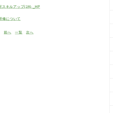
スキルアップ(JA) _HP
研修について
前へ
一覧
次へ