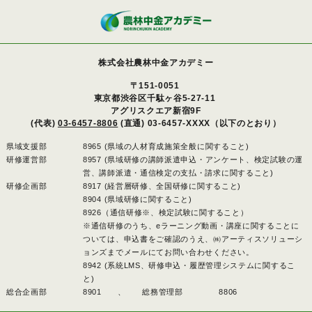
株式会社農林中金アカデミー
〒151-0051
東京都渋谷区千駄ヶ谷5-27-11
アグリスクエア新宿9F
(代表)
03-6457-8806
(直通) 03-6457-XXXX（以下のとおり）
県域支援部
8965 (県域の人材育成施策全般に関すること)
研修運営部
8957 (県域研修の講師派遣申込・アンケート、検定試験の運
営、講師派遣・通信検定の支払・請求に関すること)
研修企画部
8917 (経営層研修、全国研修に関すること)
8904 (県域研修に関すること)
8926（通信研修※、検定試験に関すること）
※通信研修のうち、eラーニング動画・講座に関することに
ついては、申込書をご確認のうえ、㈱アーティスソリューシ
ョンズまでメールにてお問い合わせください。
8942 (系統LMS、研修申込・履歴管理システムに関するこ
と)
総合企画部
8901 、
総務管理部
8806