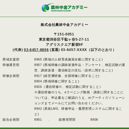
株式会社農林中金アカデミー
〒151-0051
東京都渋谷区千駄ヶ谷5-27-11
アグリスクエア新宿9F
(代表)
03-6457-8806
(直通) 03-6457-XXXX（以下のとおり）
県域支援部
8965 (県域の人材育成施策全般に関すること)
研修運営部
8957 (県域研修の講師派遣申込・アンケート、検定試験の運
営、講師派遣・通信検定の支払・請求に関すること)
研修企画部
8917 (経営層研修、全国研修に関すること)
8904 (県域研修に関すること)
8926（通信研修※、検定試験に関すること）
※通信研修のうち、eラーニング動画・講座に関することに
ついては、申込書をご確認のうえ、㈱アーティスソリューシ
ョンズまでメールにてお問い合わせください。
8942 (系統LMS、研修申込・履歴管理システムに関するこ
と)
総合企画部
8901 、
総務管理部
8806