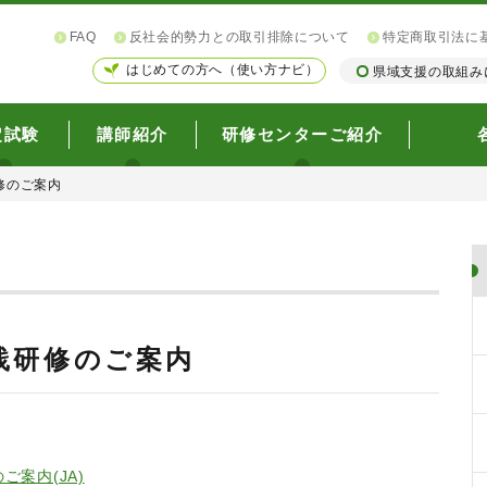
FAQ
反社会的勢力との取引排除について
特定商取引法に
はじめての方へ（使い方ナビ）
県域支援の取組み
定試験
講師紹介
研修センターご紹介
修のご案内
践研修のご案内
ご案内(JA)