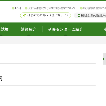
FAQ
反社会的勢力との取引排除について
特定商取引法に
はじめての方へ（使い方ナビ）
県域支援の取組み
定試験
講師紹介
研修センターご紹介
内