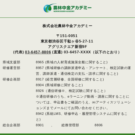
株式会社農林中金アカデミー
〒151-0051
東京都渋谷区千駄ヶ谷5-27-11
アグリスクエア新宿9F
(代表)
03-6457-8806
(直通) 03-6457-XXXX（以下のとおり）
県域支援部
8965 (県域の人材育成施策全般に関すること)
研修運営部
8957 (県域研修の講師派遣申込・アンケート、検定試験の運
営、講師派遣・通信検定の支払・請求に関すること)
研修企画部
8917 (経営層研修、全国研修に関すること)
8904 (県域研修に関すること)
8926（通信研修※、検定試験に関すること）
※通信研修のうち、eラーニング動画・講座に関することに
ついては、申込書をご確認のうえ、㈱アーティスソリューシ
ョンズまでメールにてお問い合わせください。
8942 (系統LMS、研修申込・履歴管理システムに関するこ
と)
総合企画部
8901 、
総務管理部
8806