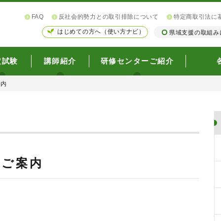
FAQ
反社会的勢力との取引排除について
特定商取引法に
はじめての方へ（使い方ナビ）
県域支援の取組み
定試験
講師紹介
研修センターご紹介
案内
のご案内