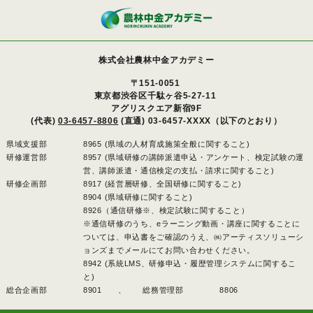
株式会社農林中金アカデミー
〒151-0051
東京都渋谷区千駄ヶ谷5-27-11
アグリスクエア新宿9F
(代表)
03-6457-8806
(直通) 03-6457-XXXX（以下のとおり）
県域支援部
8965 (県域の人材育成施策全般に関すること)
研修運営部
8957 (県域研修の講師派遣申込・アンケート、検定試験の運
営、講師派遣・通信検定の支払・請求に関すること)
研修企画部
8917 (経営層研修、全国研修に関すること)
8904 (県域研修に関すること)
8926（通信研修※、検定試験に関すること）
※通信研修のうち、eラーニング動画・講座に関することに
ついては、申込書をご確認のうえ、㈱アーティスソリューシ
ョンズまでメールにてお問い合わせください。
8942 (系統LMS、研修申込・履歴管理システムに関するこ
と)
総合企画部
8901 、
総務管理部
8806