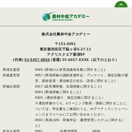
株式会社農林中金アカデミー
〒151-0051
東京都渋谷区千駄ヶ谷5-27-11
アグリスクエア新宿9F
(代表)
03-6457-8806
(直通) 03-6457-XXXX（以下のとおり）
県域支援部
8965 (県域の人材育成施策全般に関すること)
研修運営部
8957 (県域研修の講師派遣申込・アンケート、検定試験の運
営、講師派遣・通信検定の支払・請求に関すること)
研修企画部
8917 (経営層研修、全国研修に関すること)
8904 (県域研修に関すること)
8926（通信研修※、検定試験に関すること）
※通信研修のうち、eラーニング動画・講座に関することに
ついては、申込書をご確認のうえ、㈱アーティスソリューシ
ョンズまでメールにてお問い合わせください。
8942 (系統LMS、研修申込・履歴管理システムに関するこ
と)
総合企画部
8901 、
総務管理部
8806