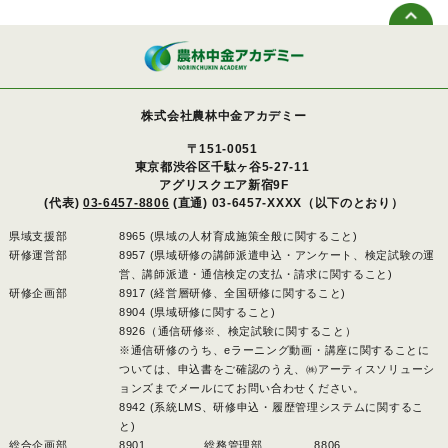
株式会社農林中金アカデミー
〒151-0051
東京都渋谷区千駄ヶ谷5-27-11
アグリスクエア新宿9F
(代表)
03-6457-8806
(直通) 03-6457-XXXX（以下のとおり）
県域支援部
8965 (県域の人材育成施策全般に関すること)
研修運営部
8957 (県域研修の講師派遣申込・アンケート、検定試験の運
営、講師派遣・通信検定の支払・請求に関すること)
研修企画部
8917 (経営層研修、全国研修に関すること)
8904 (県域研修に関すること)
8926（通信研修※、検定試験に関すること）
※通信研修のうち、eラーニング動画・講座に関することに
ついては、申込書をご確認のうえ、㈱アーティスソリューシ
ョンズまでメールにてお問い合わせください。
8942 (系統LMS、研修申込・履歴管理システムに関するこ
と)
総合企画部
8901 、
総務管理部
8806