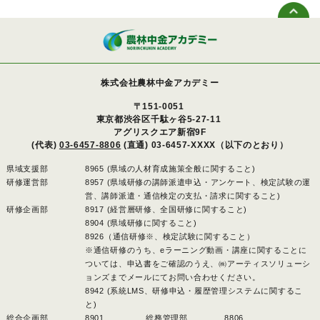
株式会社農林中金アカデミー
〒151-0051
東京都渋谷区千駄ヶ谷5-27-11
アグリスクエア新宿9F
(代表)
03-6457-8806
(直通) 03-6457-XXXX（以下のとおり）
県域支援部
8965 (県域の人材育成施策全般に関すること)
研修運営部
8957 (県域研修の講師派遣申込・アンケート、検定試験の運
営、講師派遣・通信検定の支払・請求に関すること)
研修企画部
8917 (経営層研修、全国研修に関すること)
8904 (県域研修に関すること)
8926（通信研修※、検定試験に関すること）
※通信研修のうち、eラーニング動画・講座に関することに
ついては、申込書をご確認のうえ、㈱アーティスソリューシ
ョンズまでメールにてお問い合わせください。
8942 (系統LMS、研修申込・履歴管理システムに関するこ
と)
総合企画部
8901 、
総務管理部
8806