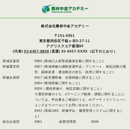
株式会社農林中金アカデミー
〒151-0051
東京都渋谷区千駄ヶ谷5-27-11
アグリスクエア新宿9F
(代表)
03-6457-8806
(直通) 03-6457-XXXX（以下のとおり）
県域支援部
8965 (県域の人材育成施策全般に関すること)
研修運営部
8957 (県域研修の講師派遣申込・アンケート、検定試験の運
営、講師派遣・通信検定の支払・請求に関すること)
研修企画部
8917 (経営層研修、全国研修に関すること)
8904 (県域研修に関すること)
8926（通信研修※、検定試験に関すること）
※通信研修のうち、eラーニング動画・講座に関することに
ついては、申込書をご確認のうえ、㈱アーティスソリューシ
ョンズまでメールにてお問い合わせください。
8942 (系統LMS、研修申込・履歴管理システムに関するこ
と)
総合企画部
8901 、
総務管理部
8806