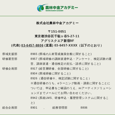
株式会社農林中金アカデミー
〒151-0051
東京都渋谷区千駄ヶ谷5-27-11
アグリスクエア新宿9F
(代表)
03-6457-8806
(直通) 03-6457-XXXX（以下のとおり）
県域支援部
8965 (県域の人材育成施策全般に関すること)
研修運営部
8957 (県域研修の講師派遣申込・アンケート、検定試験の運
営、講師派遣・通信検定の支払・請求に関すること)
研修企画部
8917 (経営層研修、全国研修に関すること)
8904 (県域研修に関すること)
8926（通信研修※、検定試験に関すること）
※通信研修のうち、eラーニング動画・講座に関することに
ついては、申込書をご確認のうえ、㈱アーティスソリューシ
ョンズまでメールにてお問い合わせください。
8942 (系統LMS、研修申込・履歴管理システムに関するこ
と)
総合企画部
8901 、
総務管理部
8806