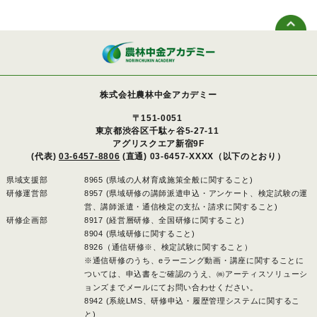
株式会社農林中金アカデミー
〒151-0051
東京都渋谷区千駄ヶ谷5-27-11
アグリスクエア新宿9F
(代表)
03-6457-8806
(直通) 03-6457-XXXX（以下のとおり）
県域支援部
8965 (県域の人材育成施策全般に関すること)
研修運営部
8957 (県域研修の講師派遣申込・アンケート、検定試験の運
営、講師派遣・通信検定の支払・請求に関すること)
研修企画部
8917 (経営層研修、全国研修に関すること)
8904 (県域研修に関すること)
8926（通信研修※、検定試験に関すること）
※通信研修のうち、eラーニング動画・講座に関することに
ついては、申込書をご確認のうえ、㈱アーティスソリューシ
ョンズまでメールにてお問い合わせください。
8942 (系統LMS、研修申込・履歴管理システムに関するこ
と)