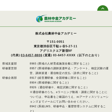
株式会社農林中金アカデミー
〒151-0051
東京都渋谷区千駄ヶ谷5-27-11
アグリスクエア新宿9F
(代表)
03-6457-8806
(直通) 03-6457-XXXX（以下のとおり）
県域支援部
8965 (県域の人材育成施策全般に関すること)
研修運営部
8957 (県域研修の講師派遣申込・アンケート、検定試験の運
営、講師派遣・通信検定の支払・請求に関すること)
研修企画部
8917 (経営層研修、全国研修に関すること)
8904 (県域研修に関すること)
8926（通信研修※、検定試験に関すること）
※通信研修のうち、eラーニング動画・講座に関することに
ついては、申込書をご確認のうえ、㈱アーティスソリューシ
ョンズまでメールにてお問い合わせください。
8942 (系統LMS、研修申込・履歴管理システムに関するこ
と)