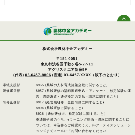
株式会社農林中金アカデミー
〒151-0051
東京都渋谷区千駄ヶ谷5-27-11
アグリスクエア新宿9F
(代表)
03-6457-8806
(直通) 03-6457-XXXX（以下のとおり）
県域支援部
8965 (県域の人材育成施策全般に関すること)
研修運営部
8957 (県域研修の講師派遣申込・アンケート、検定試験の運
営、講師派遣・通信検定の支払・請求に関すること)
研修企画部
8917 (経営層研修、全国研修に関すること)
8904 (県域研修に関すること)
8926（通信研修※、検定試験に関すること）
※通信研修のうち、eラーニング動画・講座に関することに
ついては、申込書をご確認のうえ、㈱アーティスソリューシ
ョンズまでメールにてお問い合わせください。