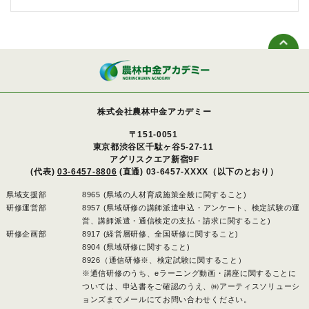
株式会社農林中金アカデミー
〒151-0051
東京都渋谷区千駄ヶ谷5-27-11
アグリスクエア新宿9F
(代表)
03-6457-8806
(直通) 03-6457-XXXX（以下のとおり）
県域支援部
8965 (県域の人材育成施策全般に関すること)
研修運営部
8957 (県域研修の講師派遣申込・アンケート、検定試験の運
営、講師派遣・通信検定の支払・請求に関すること)
研修企画部
8917 (経営層研修、全国研修に関すること)
8904 (県域研修に関すること)
8926（通信研修※、検定試験に関すること）
※通信研修のうち、eラーニング動画・講座に関することに
ついては、申込書をご確認のうえ、㈱アーティスソリューシ
ョンズまでメールにてお問い合わせください。