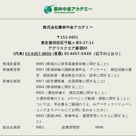
株式会社農林中金アカデミー
〒151-0051
東京都渋谷区千駄ヶ谷5-27-11
アグリスクエア新宿9F
(代表)
03-6457-8806
(直通) 03-6457-XXXX（以下のとおり）
県域支援部
8965 (県域の人材育成施策全般に関すること)
研修運営部
8957 (県域研修の講師派遣申込・アンケート、検定試験の運
営、講師派遣・通信検定の支払・請求に関すること)
研修企画部
8917 (経営層研修、全国研修に関すること)
8904 (県域研修に関すること)
8926（通信研修※、検定試験に関すること）
※通信研修のうち、eラーニング動画・講座に関することに
ついては、申込書をご確認のうえ、㈱アーティスソリューシ
ョンズまでメールにてお問い合わせください。
8942 (系統LMS、研修申込・履歴管理システムに関するこ
と)
総合企画部
8901 、
総務管理部
8806