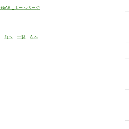
研修AB _ホームページ
前へ
一覧
次へ