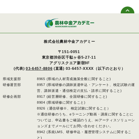
株式会社農林中金アカデミー
〒151-0051
東京都渋谷区千駄ヶ谷5-27-11
アグリスクエア新宿9F
(代表)
03-6457-8806
(直通) 03-6457-XXXX（以下のとおり）
県域支援部
8965 (県域の人材育成施策全般に関すること)
研修運営部
8957 (県域研修の講師派遣申込・アンケート、検定試験の運
営、講師派遣・通信検定の支払・請求に関すること)
研修企画部
8917 (経営層研修、全国研修に関すること)
8904 (県域研修に関すること)
8926（通信研修※、検定試験に関すること）
※通信研修のうち、eラーニング動画・講座に関することに
ついては、申込書をご確認のうえ、㈱アーティスソリューシ
ョンズまでメールにてお問い合わせください。
8942 (系統LMS、研修申込・履歴管理システムに関するこ
と)