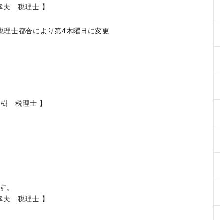
幸夫 税理士 】
税理士都合により第4木曜日に変更
裕樹 税理士 】
です。
幸夫 税理士 】