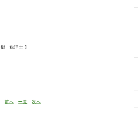
裕樹 税理士 】
前へ
一覧
次へ