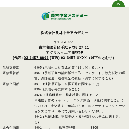
株式会社農林中金アカデミー
〒151-0051
東京都渋谷区千駄ヶ谷5-27-11
アグリスクエア新宿9F
(代表)
03-6457-8806
(直通) 03-6457-XXXX（以下のとおり）
県域支援部
8965 (県域の人材育成施策全般に関すること)
研修運営部
8957 (県域研修の講師派遣申込・アンケート、検定試験の運
営、講師派遣・通信検定の支払・請求に関すること)
研修企画部
8917 (経営層研修、全国研修に関すること)
8904 (県域研修に関すること)
8926（通信研修※、検定試験に関すること）
※通信研修のうち、eラーニング動画・講座に関することに
ついては、申込書をご確認のうえ、㈱アーティスソリューシ
ョンズまでメールにてお問い合わせください。
8942 (系統LMS、研修申込・履歴管理システムに関するこ
と)
総合企画部
8901 、
総務管理部
8806