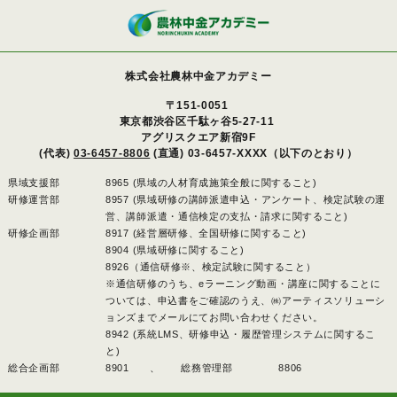
株式会社農林中金アカデミー
〒151-0051
東京都渋谷区千駄ヶ谷5-27-11
アグリスクエア新宿9F
(代表)
03-6457-8806
(直通) 03-6457-XXXX（以下のとおり）
県域支援部
8965 (県域の人材育成施策全般に関すること)
研修運営部
8957 (県域研修の講師派遣申込・アンケート、検定試験の運
営、講師派遣・通信検定の支払・請求に関すること)
研修企画部
8917 (経営層研修、全国研修に関すること)
8904 (県域研修に関すること)
8926（通信研修※、検定試験に関すること）
※通信研修のうち、eラーニング動画・講座に関することに
ついては、申込書をご確認のうえ、㈱アーティスソリューシ
ョンズまでメールにてお問い合わせください。
8942 (系統LMS、研修申込・履歴管理システムに関するこ
と)
総合企画部
8901 、
総務管理部
8806